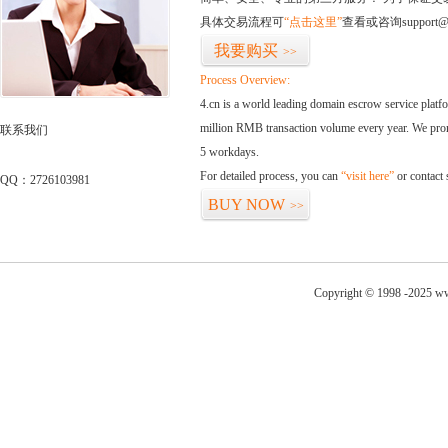
具体交易流程可
“点击这里”
查看或咨询support@
我要购买
>>
Process Overview:
4.cn is a world leading domain escrow service plat
million RMB transaction volume every year. We promi
联系我们
5 workdays.
For detailed process, you can
“visit here”
or contact
QQ：2726103981
BUY NOW
>>
Copyright © 1998 -2025 ww