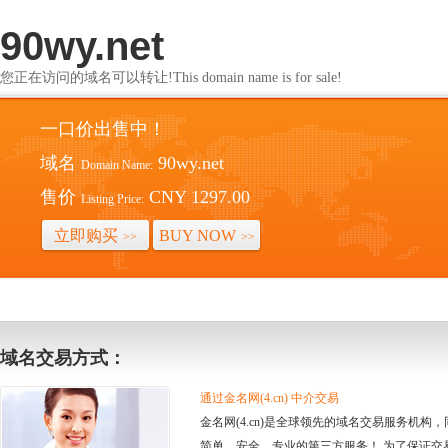
90wy.net
您正在访问的域名可以转让!This domain name is for sale!
一口价出售中！
域名
90wy.net
Domain Name:
售价
CNY 1297.00
Listing Price:
立即购买
BUY NOW
>>
>>
域名交易方式：
通过金名网(4.cn) 中介交易
金名网(4.cn)是全球领先的域名交易服务机
简单、安全、专业的第三方服务！ 为了保证交